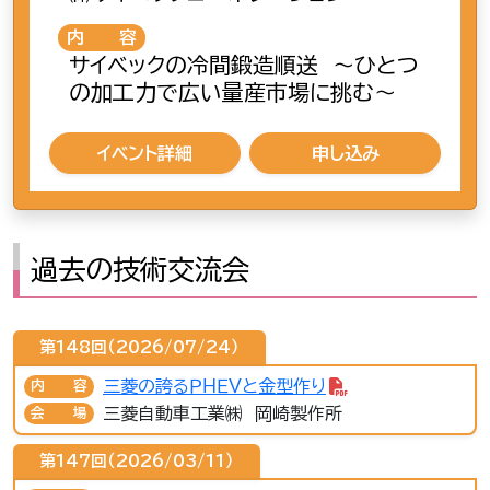
内容
サイベックの冷間鍛造順送 ～ひとつ
の加工力で広い量産市場に挑む～
イベント詳細
申し込み
過去の技術交流会
第148回（2026/07/24）
三菱の誇るＰＨＥＶと金型作り
内容
三菱自動車工業㈱ 岡崎製作所
会場
第147回（2026/03/11）