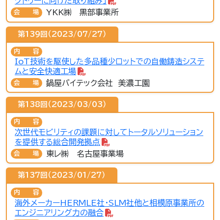
クトリーに向けた取り組み」
YKK㈱ 黒部事業所
会場
第139回（2023/07/27）
内容
IoT技術を駆使した多品種少ロットでの自働鋳造システ
ムと安全快適工場
鍋屋バイテック会社 美濃工園
会場
第138回（2023/03/03）
内容
次世代モビリティの課題に対してトータルソリューション
を提供する総合開発拠点
東レ㈱ 名古屋事業場
会場
第137回（2023/01/27）
内容
海外メーカーHERMLE社・SLM社他と相模原事業所の
エンジニアリング力の融合