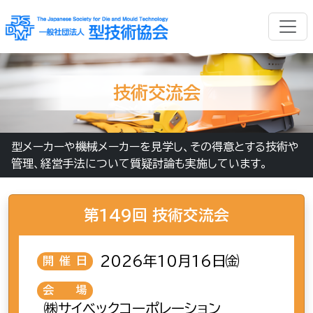
技術交流会
型メーカーや機械メーカーを見学し、その得意とする技術や
管理、経営手法について質疑討論も実施しています。
第149回 技術交流会
2026年10月16日㈮
開催日
会場
㈱サイベックコーポレーション