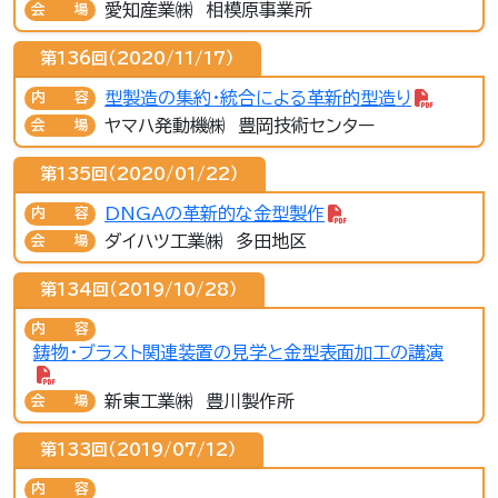
愛知産業㈱ 相模原事業所
会場
第136回（2020/11/17）
型製造の集約・統合による革新的型造り
内容
ヤマハ発動機㈱ 豊岡技術センター
会場
第135回（2020/01/22）
DNGAの革新的な金型製作
内容
ダイハツ工業㈱ 多田地区
会場
第134回（2019/10/28）
内容
鋳物・ブラスト関連装置の見学と金型表面加工の講演
新東工業㈱ 豊川製作所
会場
第133回（2019/07/12）
内容