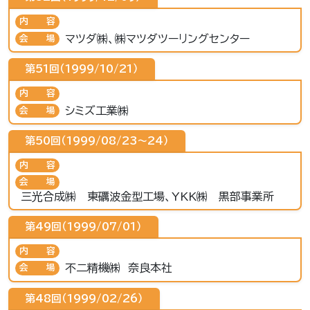
内容
マツダ㈱、㈱マツダツーリングセンター
会場
第51回（1999/10/21）
内容
シミズ工業㈱
会場
第50回（1999/08/23〜24）
内容
会場
三光合成㈱ 東礪波金型工場、YKK㈱ 黒部事業所
第49回（1999/07/01）
内容
不二精機㈱ 奈良本社
会場
第48回（1999/02/26）