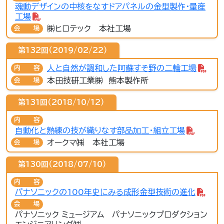
魂動デザインの中核をなすドアパネルの金型製作・量産
工場
㈱ヒロテック 本社工場
会場
第132回（2019/02/22）
人と自然が調和した阿蘇すそ野の二輪工場
内容
本田技研工業㈱ 熊本製作所
会場
第131回（2018/10/12）
内容
自動化と熟練の技が織りなす部品加工・組立工場
オークマ㈱ 本社工場
会場
第130回（2018/07/10）
内容
パナソニックの100年史にみる成形金型技術の進化
会場
パナソニック ミュージアム パナソニックプロダクション