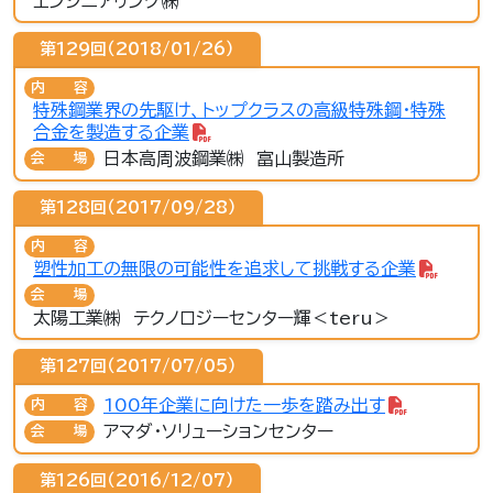
エンジニアリング㈱
第129回（2018/01/26）
内容
特殊鋼業界の先駆け、トップクラスの高級特殊鋼・特殊
合金を製造する企業
日本高周波鋼業㈱ 富山製造所
会場
第128回（2017/09/28）
内容
塑性加工の無限の可能性を追求して挑戦する企業
会場
太陽工業㈱ テクノロジーセンター輝＜teru＞
第127回（2017/07/05）
100年企業に向けた一歩を踏み出す
内容
アマダ・ソリューションセンター
会場
第126回（2016/12/07）