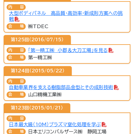
内容
大型ボディパネル 高品質・高効率・新成形方案への挑
戦
㈱TDEC
会場
第125回（2016/07/15）
「第一精工㈱ 小郡＆大刀工場」を見る
内容
第一精工㈱
会場
第124回（2015/05/22）
内容
自動車業界を支える樹脂部品金型とその成形技術
山口精機工業㈱
会場
第123回（2015/01/21）
内容
日本最大級（10M）プラズマ窒化処理を学ぶ
日本エリコンバルザース㈱ 静岡工場
会場