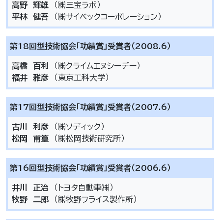
高野 輝雄
（㈱三宝ラボ）
平林 健吾
（㈱サイベックコーポレーション）
第18回型技術協会「功績賞」受賞者（2008.6）
高橋 百利
（㈱クライムエヌシーデー）
福井 雅彦
（東京工科大学）
第17回型技術協会「功績賞」受賞者（2007.6）
古川 利彦
（㈱ソディック）
松岡 甫篁
（㈱松岡技術研究所）
第16回型技術協会「功績賞」受賞者（2006.6）
井川 正治
（トヨタ自動車㈱）
牧野 二郎
（㈱牧野フライス製作所）