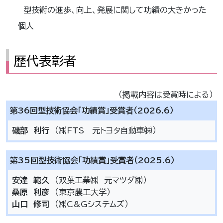
型技術の進歩、向上、発展に関して功績の大きかった
個人
歴代表彰者
（掲載内容は受賞時による）
第36回型技術協会「功績賞」受賞者（2026.6）
磯部 利行
（㈱FTS 元トヨタ自動車㈱）
第35回型技術協会「功績賞」受賞者（2025.6）
安達 範久
（双葉工業㈱ 元マツダ㈱）
桑原 利彦
（東京農工大学）
山口 修司
（㈱C&Gシステムズ）