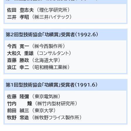
佐田 登志夫
（理化学研究所）
三井 孝昭
（㈱三井ハイテック）
第2回型技術協会「功績賞」受賞者（1992.6）
今西 寛一
（㈱今西製作所）
大和久 重雄
（コンサルタント）
斎藤 勝政
（北海道大学）
浪江 幸二
（昭和精機工業㈱）
第1回型技術協会「功績賞」受賞者（1991.6）
佐藤 隆彌
（東京電気㈱）
竹内 𤾗
（㈱竹内型材研究所）
前田 禎三
（東京大学）
牧野 常造
（㈱牧野フライス製作所）