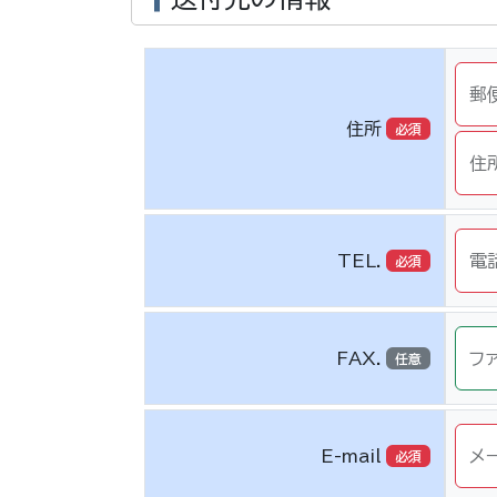
郵
住所
必須
住
TEL.
電
必須
FAX.
フ
任意
E-mail
メ
必須