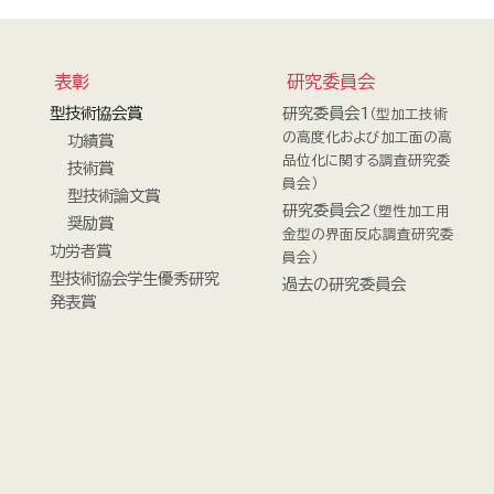
表彰
研究委員会
型技術協会賞
研究委員会1
（型加工技術
の高度化および加工面の高
功績賞
品位化に関する調査研究委
技術賞
員会）
型技術論文賞
研究委員会2
（塑性加工用
奨励賞
金型の界面反応調査研究委
功労者賞
員会）
型技術協会学生優秀研究
過去の研究委員会
発表賞