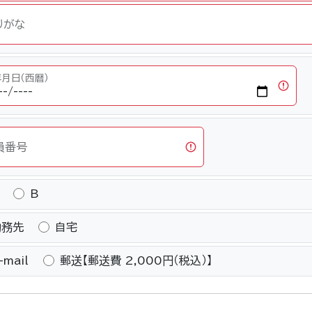
りがな
月日（西暦）
員番号
B
勤務先
自宅
-mail
郵送【郵送費 2,000円（税込）】