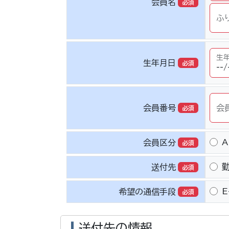
会員名
必須
ふ
生年
生年月日
必須
会員番号
会
必須
A
会員区分
必須
送付先
必須
E
希望の通信手段
必須
送付先の情報