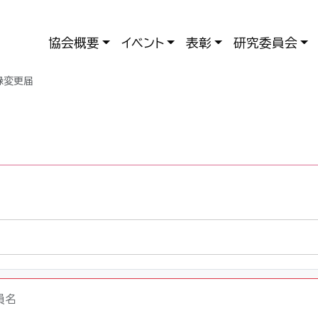
協会概要
イベント
表彰
研究委員会
録変更届
員名