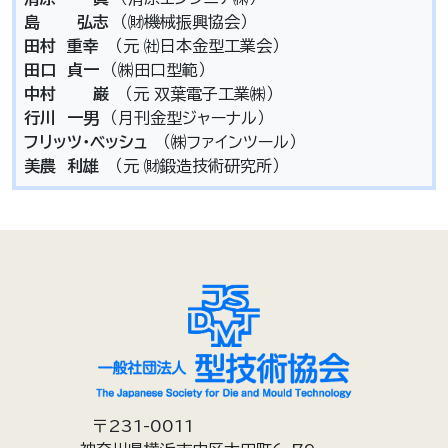
島 弘志
（㈶機械振興協会）
田村 重幸
（元 ㈳日本金型工業会）
田口 貞一
（㈱田口型範）
中村 巌
（元 双葉電子工業㈱）
行川 一男
（月刊金型ジャーナル）
フリッツ・ベッシュ
（㈱ファインツール）
美農 利雄
（元 ㈶鍛造技術研究所）
〒231-0011