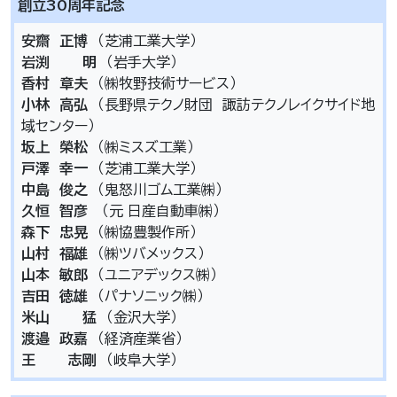
創立30周年記念
安齋 正博
（芝浦工業大学）
岩渕 明
（岩手大学）
香村 章夫
（㈱牧野技術サービス）
小林 高弘
（長野県テクノ財団 諏訪テクノレイクサイド地
域センター）
坂上 榮松
（㈱ミスズ工業）
戸澤 幸一
（芝浦工業大学）
中島 俊之
（鬼怒川ゴム工業㈱）
久恒 智彦
（元 日産自動車㈱）
森下 忠晃
（㈱協豊製作所）
山村 福雄
（㈱ツバメックス）
山本 敏郎
（ユニアデックス㈱）
吉田 徳雄
（パナソニック㈱）
米山 猛
（金沢大学）
渡邉 政嘉
（経済産業省）
王 志剛
（岐阜大学）