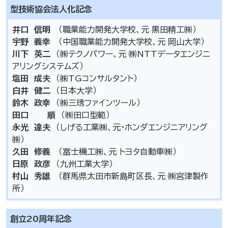
型技術協会法人化記念
井口 信明
（職業能力開発大学校、元 黒田精工㈱）
宇野 義幸
（中国職業能力開発大学校、元 岡山大学）
川下 英二
（㈱テクノパワー、元 ㈱NTTデータエンジニ
アリングシステムズ）
塩田 成夫
（㈱TGコンサルタント）
白井 健二
（日本大学）
鈴木 政幸
（㈱三琇ファインツール）
田口 順
（㈱田口型範）
永光 達夫
（しげる工業㈱、元･ホンダエンジニアリング
㈱）
久田 修義
（富士機工㈱、元 トヨタ自動車㈱）
日原 政彦
（九州工業大学）
村山 秀雄
（群馬県太田市新島町区長、元 ㈱宮津製作
所）
創立20周年記念