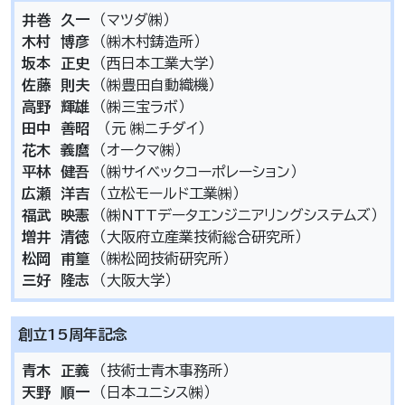
井巻 久一
（マツダ㈱）
木村 博彦
（㈱木村鋳造所）
坂本 正史
（西日本工業大学）
佐藤 則夫
（㈱豊田自動織機）
高野 輝雄
（㈱三宝ラボ）
田中 善昭
（元 ㈱ニチダイ）
花木 義麿
（オークマ㈱）
平林 健吾
（㈱サイベックコーポレーション）
広瀬 洋吉
（立松モールド工業㈱）
福武 映憲
（㈱NTTデータエンジニアリングシステムズ）
増井 清徳
（大阪府立産業技術総合研究所）
松岡 甫篁
（㈱松岡技術研究所）
三好 隆志
（大阪大学）
創立15周年記念
青木 正義
（技術士青木事務所）
天野 順一
（日本ユニシス㈱）