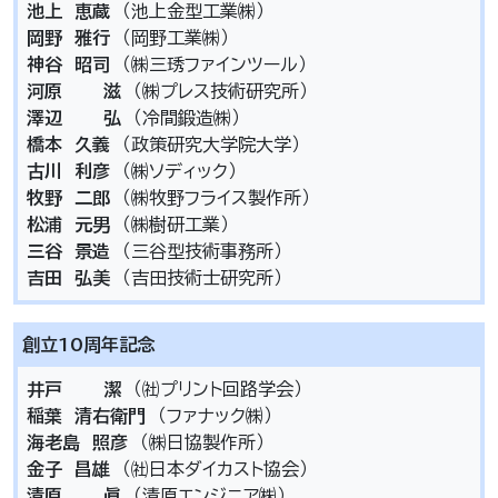
池上 恵蔵
（池上金型工業㈱）
岡野 雅行
（岡野工業㈱）
神谷 昭司
（㈱三琇ファインツール）
河原 滋
（㈱プレス技術研究所）
澤辺 弘
（冷間鍛造㈱）
橋本 久義
（政策研究大学院大学）
古川 利彦
（㈱ソディック）
牧野 二郎
（㈱牧野フライス製作所）
松浦 元男
（㈱樹研工業）
三谷 景造
（三谷型技術事務所）
吉田 弘美
（吉田技術士研究所）
創立10周年記念
井戸 潔
（㈳プリント回路学会）
稲葉 清右衛門
（ファナック㈱）
海老島 照彦
（㈱日協製作所）
金子 昌雄
（㈳日本ダイカスト協会）
清原 眞
（清原エンジニア㈱）