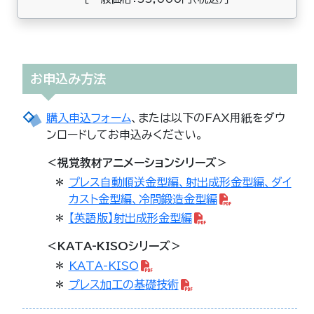
お申込み方法
購入申込フォーム
、または以下のFAX用紙をダウ
ンロードしてお申込みください。
＜視覚教材アニメーションシリーズ＞
＊
プレス自動順送金型編、射出成形金型編、ダイ
カスト金型編、冷間鍛造金型編
＊
【英語版】射出成形金型編
＜KATA-KISOシリーズ＞
＊
KATA-KISO
＊
プレス加工の基礎技術