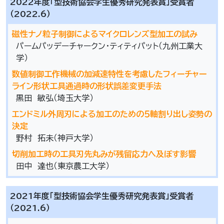
2022年度「型技術協会学生優秀研究発表賞」受賞者
（2022.6）
磁性ナノ粒子制御によるマイクロレンズ型加工の試み
パームパッデーチャークン・ティティパット（九州工業大
学）
数値制御工作機械の加減速特性を考慮したフィーチャー
ライン形状工具通過時の形状誤差変更手法
黒田 敏弘（埼玉大学）
エンドミル外周刃による加工のための５軸割り出し姿勢の
決定
野村 拓未（神戸大学）
切削加工時の工具刃先丸みが残留応力へ及ぼす影響
田中 達也（東京農工大学）
2021年度「型技術協会学生優秀研究発表賞」受賞者
（2021.6）