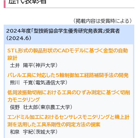
歴代表彰者
（掲載内容は受賞時による）
2024年度「型技術協会学生優秀研究発表賞」受賞者
（2024.6）
STL形式の製品形状のCADモデルに基づく金型の自動
設計
土井 陽平（神戸大学）
バレル工具に対応した5軸制御加工経路補間手法の開発
熊川 千寛（電気通信大学）
低周波振動切削における工具のひずみ測定に基づく切削
力モニタリング
俣野 壮太郎（東京農工大学）
エンドミル加工におけるセンサレスモニタリングと機上計
測を活用した工具系剛性の同定方法の提案
和泉 宇紀（茨城大学）