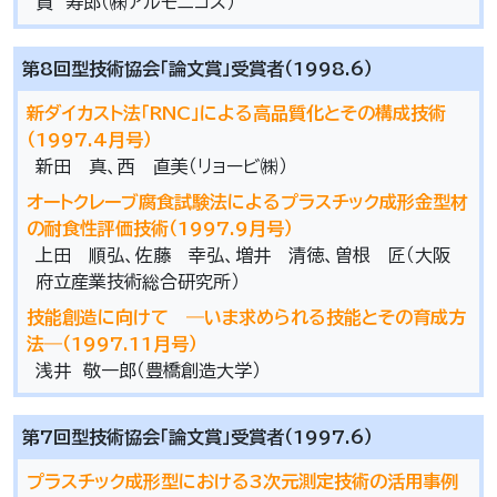
貫 寿郎（㈱アルモニコス）
第8回型技術協会「論文賞」受賞者（1998.6）
新ダイカスト法「RNC」による高品質化とその構成技術
（1997.4月号）
新田 真、西 直美（リョービ㈱）
オートクレーブ腐食試験法によるプラスチック成形金型材
の耐食性評価技術（1997.9月号）
上田 順弘、佐藤 幸弘、増井 清徳、曽根 匠（大阪
府立産業技術総合研究所）
技能創造に向けて ―いま求められる技能とその育成方
法―（1997.11月号）
浅井 敬一郎（豊橋創造大学）
第7回型技術協会「論文賞」受賞者（1997.6）
プラスチック成形型における3次元測定技術の活用事例