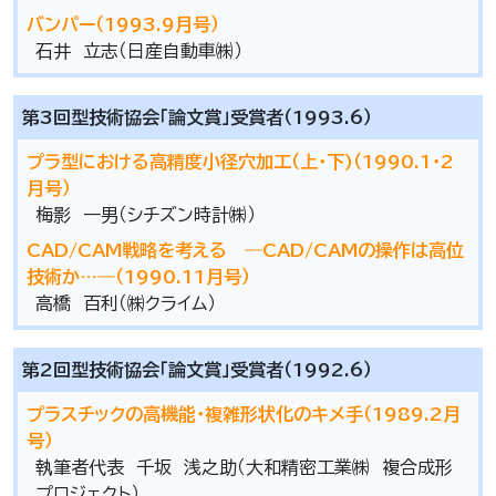
バンパー（1993.9月号）
石井 立志（日産自動車㈱）
第3回型技術協会「論文賞」受賞者（1993.6）
プラ型における高精度小径穴加工（上･下)（1990.1･2
月号）
梅影 一男（シチズン時計㈱）
CAD/CAM戦略を考える ―CAD/CAMの操作は高位
技術か…―（1990.11月号）
高橋 百利（㈱クライム）
第2回型技術協会「論文賞」受賞者（1992.6）
プラスチックの高機能･複雑形状化のキメ手（1989.2月
号）
執筆者代表 千坂 浅之助（大和精密工業㈱ 複合成形
プロジェクト）