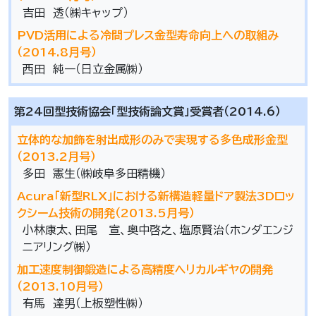
吉田 透（㈱キャップ）
PVD活用による冷間プレス金型寿命向上への取組み
（2014.8月号）
西田 純一（日立金属㈱）
第24回型技術協会「型技術論文賞」受賞者（2014.6）
立体的な加飾を射出成形のみで実現する多色成形金型
（2013.2月号）
多田 憲生（㈱岐阜多田精機）
Acura「新型RLX」における新構造軽量ドア製法3Dロッ
クシーム技術の開発（2013.5月号）
小林康太、田尾 宣、奥中啓之、塩原賢治（ホンダエンジ
ニアリング㈱）
加工速度制御鍛造による高精度ヘリカルギヤの開発
（2013.10月号）
有馬 達男（上板塑性㈱）