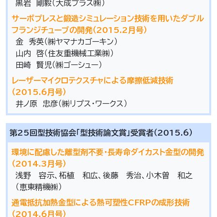
黒岩 剛毅（大成プラス㈱）
サーボプレスと鍛造シミュレーション技術を用いたダブル
フランジチューブの開発（2015.2月号）
金 秀英（㈱ヤマナカゴーキン）
山内 啓（住友重機械工業㈱）
田崎 賢児（㈱ゴーシュー）
レーザーマイクロテクスチャによる摩擦低減技術
（2015.6月号）
井ノ原 忠彦（㈱リプス・ワークス）
第25回型技術協会「型技術論文賞」受賞者（2015.6）
環境に配慮した離型剤不要・長寿命ダイカスト金型の開発
（2014.3月号）
浅野 容示、柘植 和広、後藤 秀治、小木曽 和之
（恵東精機㈱）
通電抵抗加熱金型による熱可塑性CFRPの成形技術
（2014.6月号）