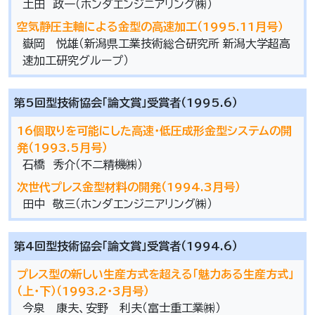
土田 政一（ホンダエンジニアリング㈱）
空気静圧主軸による金型の高速加工（1995.11月号）
嶽岡 悦雄（新潟県工業技術総合研究所 新潟大学超高
速加工研究グループ）
第5回型技術協会「論文賞」受賞者（1995.6）
16個取りを可能にした高速･低圧成形金型システムの開
発（1993.5月号）
石橋 秀介（不二精機㈱）
次世代プレス金型材料の開発（1994.3月号）
田中 敬三（ホンダエンジニアリング㈱）
第4回型技術協会「論文賞」受賞者（1994.6）
プレス型の新しい生産方式を超える「魅力ある生産方式」
（上･下）（1993.2･3月号）
今泉 康夫、安野 利夫（富士重工業㈱）