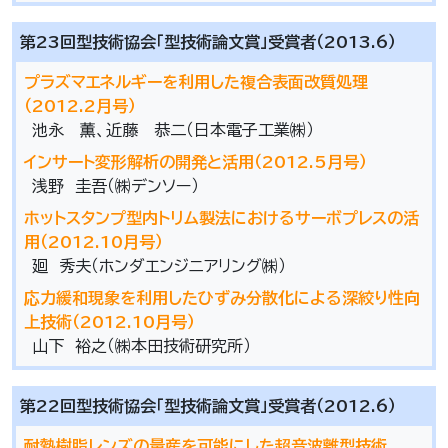
第23回型技術協会「型技術論文賞」受賞者（2013.6）
プラズマエネルギーを利用した複合表面改質処理
（2012.2月号）
池永 薫、近藤 恭二（日本電子工業㈱）
インサート変形解析の開発と活用（2012.5月号）
浅野 圭吾（㈱デンソー）
ホットスタンプ型内トリム製法におけるサーボプレスの活
用（2012.10月号）
廻 秀夫（ホンダエンジニアリング㈱）
応力緩和現象を利用したひずみ分散化による深絞り性向
上技術（2012.10月号）
山下 裕之（㈱本田技術研究所）
第22回型技術協会「型技術論文賞」受賞者（2012.6）
耐熱樹脂レンズの量産を可能にした超音波離型技術