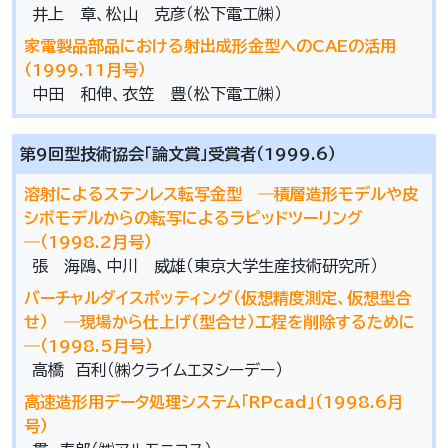
井上 章、松山 克彦（松下電工㈱）
家電製品部品における射出成形金型へのCAEの活用
（1999.11月号）
中田 和伸、衣笠 豊（松下電工㈱）
第9回型技術協会「論文賞」受賞者（1999.6）
溶射によるステンレス転写金型 ―積層造形モデルや皮
シボモデルからの転写によるラピッドツーリング
―（1998.2月号）
張 海鴎、中川 威雄（東京大学生産技術研究所）
バーチャルダイスポッティング（仮想精度測定、仮想型合
せ） ―現場から仕上げ（型合せ）工程を削除するために
―（1998.5月号）
高橋 百利（㈱クライムエヌシーデー）
高速造形用データ処理システム「RPcad」（1998.6月
号）