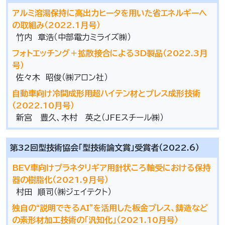
アルミ溶湯保持に高出力ヒータを用いた省エネルギーへ
の取組み（2022.1月号）
竹内 章浩（中部電力ミライズ㈱）
フォトエッチング＋拡散接合による3D製品（2022.3月
号）
佐々木 昭俊（㈱アロン社）
自動車向け冷間成形用超ハイテン材とプレス成形技術
（2022.10月号）
新宮 豊久、木村 英之（JFEスチール㈱）
第32回型技術協会「型技術論文賞」受賞者（2022.6）
BEV車向けプラネタリギア用針状ころ軸受における保持
器の樹脂化（2021.9月号）
村田 順司（㈱ジェイテクト）
独自の“説明できるAI”を活用した板金プレス、鋳造など
の素形材加工技術の「汎知化」（2021.10月号）