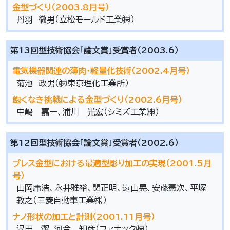
金型づくり（2003.8月号）
丹羽 徹男（立松モールド工業㈱）
第13回型技術協会「論文賞」受賞者（2003.6）
電気機器関連の薄肉･軽量化技術（2002.4月号）
菊池 政男（㈱東京理化工業所）
飽くなき挑戦による金型づくり（2002.6月号）
中嶋 嘉一、浦川 光宏（シミズ工業㈱）
第12回型技術協会「論文賞」受賞者（2002.6）
プレス金型における最適型彫り加工の実現（2001.5月
号）
山岡庸浩、永井雅裕、関正明、遠山晃、安藤憲次、平塚
教之（三菱自動車工業㈱）
ナノ形状の加工と計測（2001.11月号）
沢田 潔、河合 知彦（ファナック㈱）