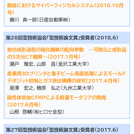
鍛造におけるサイバーフィジカルシステム（2018.10月
号）
藤川 真一郎（日産自動車㈱）
第28回型技術協会「型技術論文賞」受賞者（2018.6）
射出成形過程の強化繊維の配向挙動 ―可視化と成形品
の3次元CT観察―（2017.1月号）
瀬戸 雅宏、山部 昌（金沢工業大学）
産業用3Dプリンタと電子ビーム表面処理によるモールド
デポジット抑制とガス排出機構の研究（2017.4月号）
是澤 宏之、楢原 弘之（九州工業大学）
磁性体添加CFRPによる軽量モータコアの開発
（2017.6月号）
山根 啓輔（㈲ヒロセ金型）
第27回型技術協会「型技術論文賞」受賞者（2017.6）