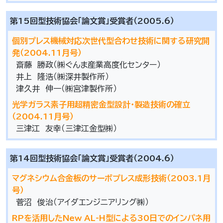
第15回型技術協会「論文賞」受賞者（2005.6）
個別プレス機械対応次世代型合わせ技術に関する研究開
発（2004.11月号）
斎藤 勝政（㈱ぐんま産業高度化センター）
井上 隆浩（㈱深井製作所）
津久井 伸一（㈱宮津製作所）
光学ガラス素子用超精密金型設計･製造技術の確立
（2004.11月号）
三津江 友幸（三津江金型㈱）
第14回型技術協会「論文賞」受賞者（2004.6）
マグネシウム合金板のサーボプレス成形技術（2003.1月
号）
菅沼 俊治（アイダエンジニアリング㈱）
RPを活用したNew AL-H型による30日でのインパネ用