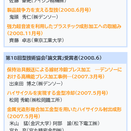
佐藤 豪紀（アイシン精機㈱）
製品競争力を支える型技（2008.6月号）
鬼頭 秀仁（㈱デンソー）
強力超音波を利用したプラスチック成形加工への取組み
（2008.11月号）
齊藤 卓志（東京工業大学）
第18回型技術協会「論文賞」受賞者（2008.6）
保持治具搬送による線材冷鍛プレス加工 ―デンソーに
おける高機能プレス加工事例―（2007.3月号）
出來田 博之（㈱デンソー）
ハイサイクルを実現する金型冷却（2007.5月号）
松岡 秀範（㈱松岡鐵工所）
金属光造形複合加工金型を用いたハイサイクル射出成形
（2007.5月号）
米山 猛（金沢大学） 阿部 諭（松下電工㈱）
宮丸 充（宮丸精密金型㈱）