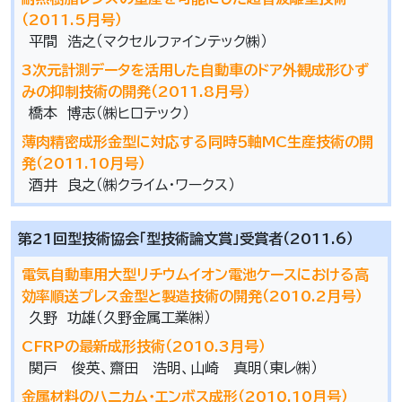
（2011.5月号）
平間 浩之（マクセルファインテック㈱）
3次元計測データを活用した自動車のドア外観成形ひず
みの抑制技術の開発（2011.8月号）
橋本 博志（㈱ヒロテック）
薄肉精密成形金型に対応する同時５軸MC生産技術の開
発（2011.10月号）
酒井 良之（㈱クライム・ワークス）
第21回型技術協会「型技術論文賞」受賞者（2011.6）
電気自動車用大型リチウムイオン電池ケースにおける高
効率順送プレス金型と製造技術の開発（2010.2月号）
久野 功雄（久野金属工業㈱）
CFRPの最新成形技術（2010.3月号）
関戸 俊英、齋田 浩明、山崎 真明（東レ㈱）
金属材料のハニカム・エンボス成形（2010.10月号）