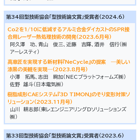
第34回型技術協会「型技術論文賞」受賞者（2024.6）
Co2を1/10に低減するアルミ合金ダイカストのSPR接
合用レーザー熱処理技術の開発（2023.6月号）
阿久澤 功、青山 俊三、近藤 吉輝、酒井 信行（㈱
アーレスティ）
高意匠を実現する新材料『NeCycle』の提案 ―美しい
漆黒の美観を実現―（2023.8月号）
小澤 拓馬、志田 絢加（NECプラットフォームズ㈱）
佐野 雄斗（日本電気㈱）
樹脂成形CAEシステム『3D TIMON』のそり変形対策ソ
リューション（2023.11月号）
山川 耕志郎（東レエンジニアリングDソリューションズ
㈱）
第33回型技術協会「型技術論文賞」受賞者（2023.6）