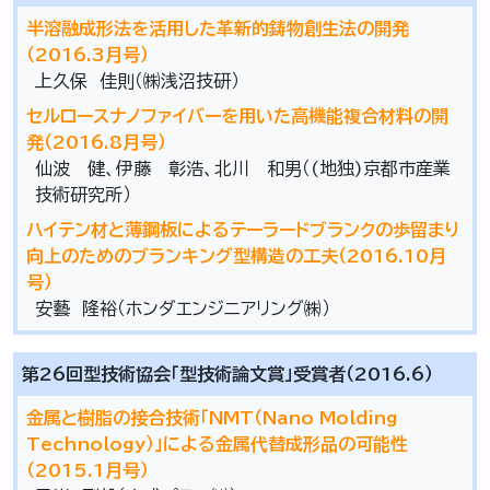
半溶融成形法を活用した革新的鋳物創生法の開発
（2016.3月号）
上久保 佳則（㈱浅沼技研）
セルロースナノファイバーを用いた高機能複合材料の開
発（2016.8月号）
仙波 健、伊藤 彰浩、北川 和男（(地独)京都市産業
技術研究所）
ハイテン材と薄鋼板によるテーラードブランクの歩留まり
向上のためのブランキング型構造の工夫（2016.10月
号）
安藝 隆裕（ホンダエンジニアリング㈱）
第26回型技術協会「型技術論文賞」受賞者（2016.6）
金属と樹脂の接合技術「NMT（Nano Molding
Technology）」による金属代替成形品の可能性
（2015.1月号）