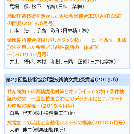
馬場 保、松下 祐輔（日伸工業㈱）
冷間圧造技術を活かした異種金属接合工法「AKROSE」
の開発（2019.6月号）
山本 浩二、手島 政和（日東精工㈱）
金属樹脂接合技術「ポリメタック®」 ―ヒート＆クール成
形法を用いた金属／非晶性樹脂の一体成形
―（2019.10月号）
井上 悟郎、木村 和樹、三隅 正毅（三井化学㈱）
第29回型技術協会「型技術論文賞」受賞者（2019.6）
せん断加工の高精度化対策とオフラインでの加工条件検
証の効果 ―金型位置合わせのデジタル化とナノメート
ル精度の実現―（2018.4月号）
白鳥 智美（㈱小松精機工作所）
放電加工の活用と自動化システムの構築（2018.6月号）
大野 伸二（㈱黒田製作所）