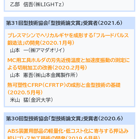
乙部 信吾（㈱LIGHTz）
第31回型技術協会「型技術論文賞」受賞者（2021.6）
プレスマシンでヘリカルギヤを成形する「フルードパルス
鍛造法」の開発（2020.1月号）
山本 一（㈱アマダオリイ）
MC用工具ホルダの刃先近傍温度と加速度振動の測定に
よる切削加工の改善（2020.2月号）
山本 憲吾（㈱山本金属製作所）
熱可塑性CFRP（CFRTP）の成形と金型技術の基礎
（2020.5月号）
米山 猛（金沢大学）
第30回型技術協会「型技術論文賞」受賞者（2020.6）
ABS装置用部品の軽量化・低コスト化に寄与する押込み
絞りプレス加工技術の開発（2019.6月号）