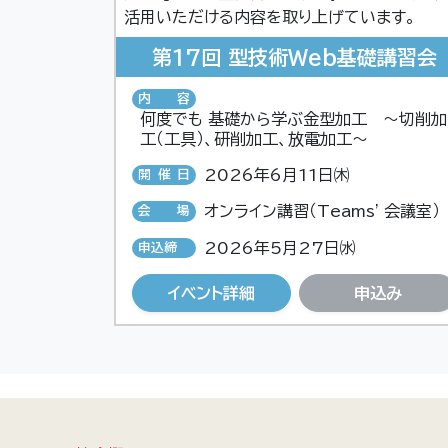
活用いただける内容を取り上げています。
第17回 型技術Web基礎講習会
内容
何度でも 基礎から学ぶ金型加工 ～切削加
工（工具）、研削加工、放電加工～
2026年6月11日㈭
開催日
オンライン講習（Teams' 会議室）
会場
2026年5月27日㈬
申込締
切
イベント詳細
申込み