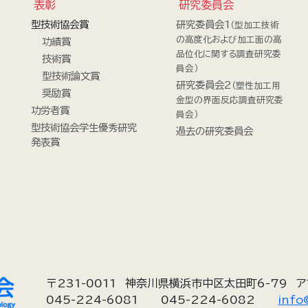
表彰
研究委員会
型技術協会賞
研究委員会1
（型加工技術
の高度化および加工面の高
功績賞
品位化に関する調査研究委
技術賞
員会）
型技術論文賞
研究委員会2
（塑性加工用
奨励賞
金型の界面反応調査研究委
功労者賞
員会）
型技術協会学生優秀研究
過去の研究委員会
発表賞
〒231-0011
神奈川県横浜市中区太田町6-79
ア
045-224-6081
045-224-6082
info