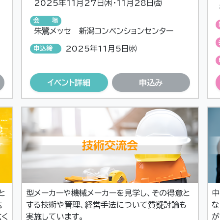
2025年11月27日㈭・11月28日㈮
会場
朱鷺メッセ 新潟コンベンションセンター
2025年11月5日㈬
申込締
切
イベント詳細
申込み
と
型メーカーや機械メーカーを見学し、その得意と
中
応
する技術や管理、経営手法について質疑討論も
な
広く
実施しています。
が