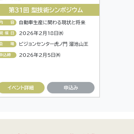
第31回 型技術シンポジウム
自動車生産に関わる現状と将来
内容
2026年2月18日㈬
開催日
ビジョンセンター虎ノ門 溜池山王
会場
2026年2月5日㈭
申込締
切
イベント詳細
申込み