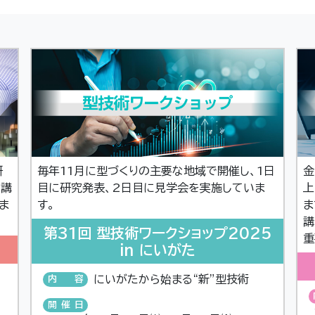
研
毎年11月に型づくりの主要な地域で開催し、1日
金
た講
目に研究発表、2日目に見学会を実施していま
上
ま
す。
ま
講
第31回 型技術ワークショップ2025
重
in にいがた
にいがたから始まる“新”型技術
内容
開催日