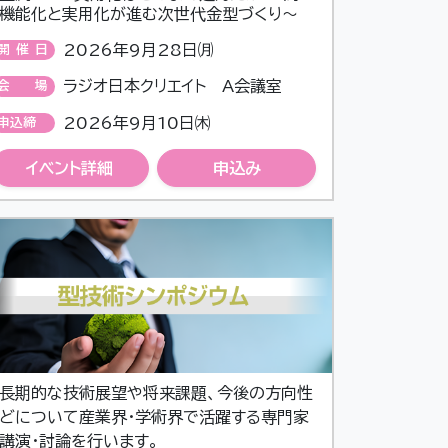
機能化と実用化が進む次世代金型づくり～
2026年9月28日㈪
開催日
ラジオ日本クリエイト A会議室
会場
2026年9月10日㈭
申込締
切
イベント詳細
申込み
長期的な技術展望や将来課題、今後の方向性
どについて産業界・学術界で活躍する専門家
講演・討論を行います。