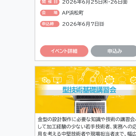
2026年6月25日㈭・26日㈮
開催日
AP浜松町
会場
2026年6月7日㈰
申込締
切
イベント詳細
申込み
金型の設計製作に必要な知識や技術の講習会
して加工経験の少ない若手技術者、実務への
用を考える中堅技術者や現場担当者まで、幅