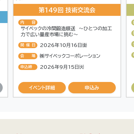
第149回 技術交流会
内容
サイベックの冷間鍛造順送 ～ひとつの加工
力で広い量産市場に挑む～
2026年10月16日㈮
開催日
㈱サイベックコーポレーション
会場
2026年9月15日㈫
申込締
切
イベント詳細
申込み