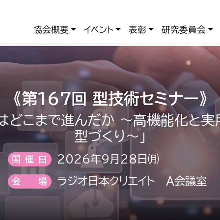
協会概要
イベント
表彰
研究委員会
《第167回 型技術セミナー》
はどこまで進んだか ～高機能化と
型づくり～」
2026年9月28日㈪
開催日
ラジオ日本クリエイト A会議室
会場