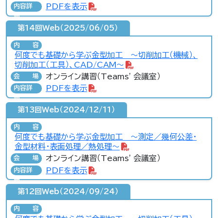
PDFを表示
内容詳
細
第14回Web（2025/06/05）
内容
何度でも基礎から学ぶ金型加工 ～切削加工（機械）、
切削加工（工具）、CAD/CAM～
オンライン講習（Teams' 会議室）
会場
PDFを表示
内容詳
細
第13回Web（2024/12/11）
内容
何度でも基礎から学ぶ金型加工 ～測定／幾何公差・
金型材料・表面処理／熱処理～
オンライン講習（Teams' 会議室）
会場
PDFを表示
内容詳
細
第12回Web（2024/09/24）
内容