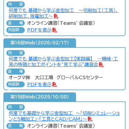
内容
何度でも 基礎から学ぶ金型加工 ～切削加工（工具）、
研削加工、放電加工～
オンライン講習（Teams' 会議室）
会場
PDFを表示
内容詳
細
第16回Web（2026/02/17）
内容
何度でも 基礎から学ぶ金型加工【実践編】 －機械・工
具の特徴と加工ポイントを“見て学ぶ”講習会
会場
オークマ㈱ 大口工場 グローバルCSセンター
PDFを表示
内容詳
細
第15回Web（2025/10/08）
内容
何度でも基礎から学ぶ金型加工 ～「切削シミュレーショ
ンと5軸加工」・「工具とCAD/CAM」～
オンライン講習（Teams' 会議室）
会場