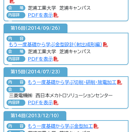
芝浦工業大学 芝浦キャンパス
会場
PDFを表示
内容詳
細
第16回（2014/09/26）
内容
もう一度基礎から学ぶ金型設計（射出成形編）
芝浦工業大学 芝浦キャンパス
会場
PDFを表示
内容詳
細
第15回（2014/07/23）
もう一度基礎から学ぶ切削・研削・放電加工
内容
会場
三菱電機㈱ 西日本メカトロソリューションセンター
PDFを表示
内容詳
細
第14回（2013/12/10）
もう一度基礎から学ぶ金型加工
内容