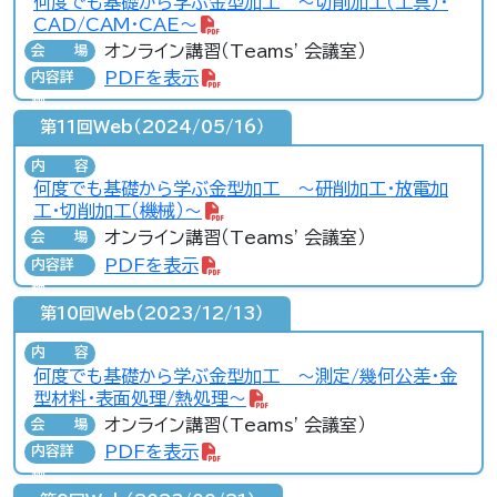
何度でも基礎から学ぶ金型加工 ～切削加工（工具）・
CAD/CAM・CAE～
オンライン講習（Teams' 会議室）
会場
PDFを表示
内容詳
細
第11回Web（2024/05/16）
内容
何度でも基礎から学ぶ金型加工 ～研削加工・放電加
工・切削加工（機械）～
オンライン講習（Teams' 会議室）
会場
PDFを表示
内容詳
細
第10回Web（2023/12/13）
内容
何度でも基礎から学ぶ金型加工 ～測定/幾何公差・金
型材料・表面処理/熱処理～
オンライン講習（Teams' 会議室）
会場
PDFを表示
内容詳
細