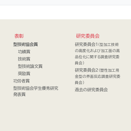
表彰
研究委員会
型技術協会賞
研究委員会1
（型加工技術
の高度化および加工面の高
功績賞
品位化に関する調査研究委
技術賞
員会）
型技術論文賞
研究委員会2
（塑性加工用
奨励賞
金型の界面反応調査研究委
功労者賞
員会）
型技術協会学生優秀研究
過去の研究委員会
発表賞