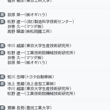
福井 雅彦（東京工科大学）
荻原 榮一（㈱オギハラ）
長
松野 建一（(財)製造科学技術センター）
長
井巻 久一（マツダ㈱）
高野 輝雄（㈱松岡鐵工所）
中川 威雄（東京大学生産技術研究所）
長
松野 建一（工業技術院機械技術研究所）
長
井巻 久一（マツダ㈱）
荻原 榮一（㈱オギハラ）
蛇川 忠暉（トヨタ自動車㈱）
長
池上 恵蔵（池上金型工業㈱）
長
中川 威雄（東京大学生産技術研究所）
松野 建一（工業技術院機械技術研究所）
齋藤 長男（豊田工業大学）
長