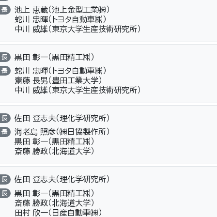
池上 恵蔵（池上金型工業㈱）
長
蛇川 忠暉（トヨタ自動車㈱）
中川 威雄（東京大学生産技術研究所）
黒田 彰一（黒田精工㈱）
長
蛇川 忠暉（トヨタ自動車㈱）
長
齋藤 長男（豊田工業大学）
中川 威雄（東京大学生産技術研究所）
佐田 登志夫（理化学研究所）
長
海老島 照彦（㈱日協製作所）
長
黒田 彰一（黒田精工㈱）
斎藤 勝政（北海道大学）
佐田 登志夫（理化学研究所）
長
黒田 彰一（黒田精工㈱）
長
斎藤 勝政（北海道大学）
田村 欣一（日産自動車㈱）