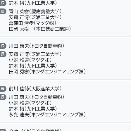
鈴木 裕（九州工業大学）
長
青山 英樹（慶應義塾大学）
長
安齋 正博（芝浦工業大学）
菖蒲田 清孝（マツダ㈱）
田岡 秀樹 （本田技研工業㈱）
川田 康夫（トヨタ自動車㈱）
長
安齋 正博（芝浦工業大学）
長
小飼 雅道（マツダ㈱）
鈴木 裕（九州工業大学）
田岡 秀樹（ホンダエンジニアリング㈱）
前川 佳徳（大阪産業大学）
長
川田 康夫（トヨタ自動車㈱）
長
小飼 雅道（マツダ㈱）
鈴木 裕（九州工業大学）
永光 達夫（ホンダエンジニアリング㈱）