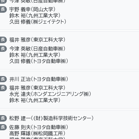
今津 英敏（日産自動車㈱）
長
宇野 義幸（岡山大学）
長
鈴木 裕（九州工業大学）
久田 修義（㈱ジェイテクト）
福井 雅彦（東京工科大学）
長
今津 英敏（日産自動車㈱）
長
鈴木 裕（九州工業大学）
久田 修義（トヨタ自動車㈱）
井川 正治（トヨタ自動車㈱）
長
福井 雅彦（東京工科大学）
長
永光 達夫（ホンダエンジニアリング㈱）
鈴木 裕（九州工業大学）
松野 建一（(財)製造科学技術センター）
長
佐藤 則夫（トヨタ自動車㈱）
長
高野 輝雄（㈱松岡鐵工所）