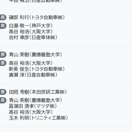
平田 禎治（日産自動車㈱）
磯部 利行（トヨタ自動車㈱）
長
白瀬 敬一（神戸大学）
長
高谷 裕浩（大阪大学）
吉村 東彦（日産車体㈱）
青山 英樹（慶應義塾大学）
長
高谷 裕浩（大阪大学）
長
新美 俊生（トヨタ自動車㈱）
廣瀨 淳（日産自動車㈱）
田岡 秀樹（本田技研工業㈱）
長
青山 英樹（慶應義塾大学）
長
菖蒲田 清孝（マツダ㈱）
高谷 裕浩（大阪大学）
玉木 利明（トリニティ工業㈱）