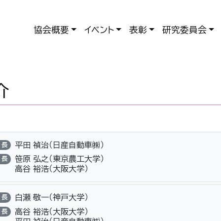
協会概要
イベント
表彰
研究委員会
介
平田 禎治（日産自動車㈱）
長
笹原 弘之（東京農工大学）
長
高谷 裕浩（大阪大学）
白瀬 敬一（神戸大学）
長
高谷 裕浩（大阪大学）
長